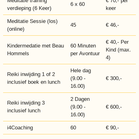
Meditatie training
€ 70,- per
6 x 60
verdieping (6 Keer)
keer
Meditatie Sessie (los)
45
€ 46,-
(online)
€ 40,- Per
Kindermedatie met Beau
60 Minuten
Kind (max.
Hommels
per Avontuur
4)
Hele dag
Reiki inwijding 1 of 2
(9.00 -
€ 300,-
inclusief boek en lunch
16.00)
2 Dagen
Reiki inwijding 3
(9.00 -
€ 600,-
inclusief lunch
16.00)
i4Coaching
60
€ 90,-