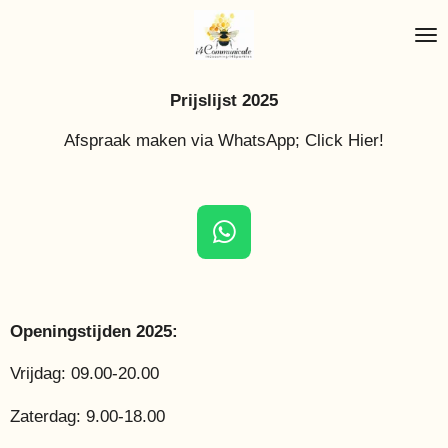
Ga
direct
naar
de
Prijslijst 2025
hoofdinhoud
Afspraak maken via WhatsApp; Click Hier!
W
h
a
t
Openingstijden 2025:
s
A
Vrijdag: 09.00-20.00
p
Zaterdag: 9.00-18.00
p